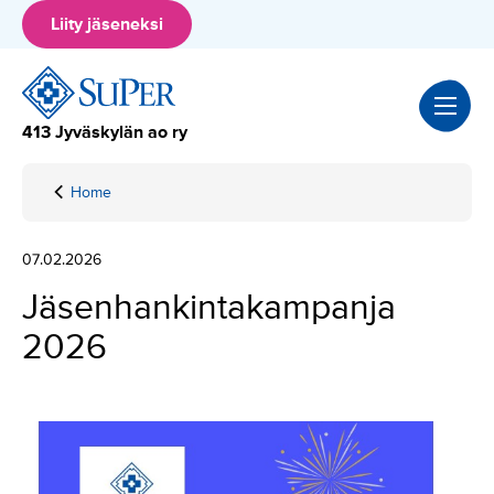
Hyppää
Liity jäseneksi
sisältöön
413 Jyväskylän ao ry
Home
Jäsenhankintakampanja
2026
07.02.2026
Jäsenhankintakampanja
2026