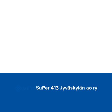
SuPer 413 Jyväskylän ao ry