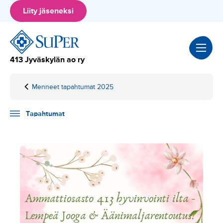
Hyppää
Liity jäseneksi
sisältöön
413 Jyväskylän ao ry
Menneet tapahtumat 2025
Home
Tapahtumat
17.5.2025
Hyvinvointi ilta –
Lempeä Jooga &
Tapahtumat
Äänimaljarentoutus!