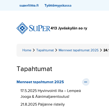
Hyppää
Toissijainen
superliitto.fi
Työttömyyskassa
sisältöön
413 Jyväskylän ao ry
Home
Tapahtumat
Menneet tapahtumat 2025
24.
Tapahtumat
Menneet tapahtumat 2025
17.5.2025 Hyvinvointi ilta – Lempeä
Jooga & Äänimaljarentoutus!
21.8.2025 Päijänne risteily