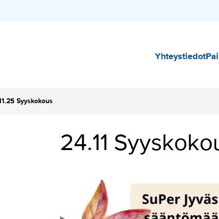
Päävali
Yhteystiedot
Pai
11.25 Syyskokous
24.11 Syyskoko