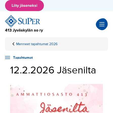
Hyppää
Liity jäseneksi
sisältöön
413 Jyväskylän ao ry
Menneet tapahtumat 2026
Home
Tapahtumat
12.2.2026
Jäsenilta
Tapahtumat
12.2.2026 Jäsenilta