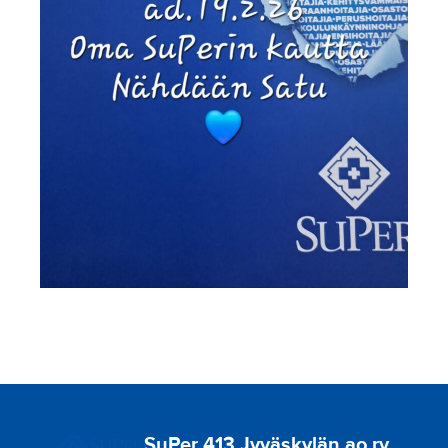
SuPer 413 Jyväskylän ao ry