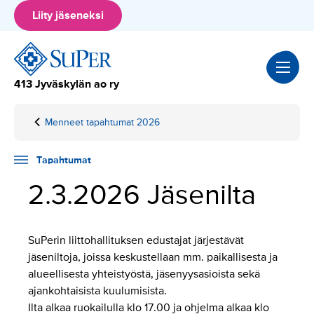
Hyppää
Liity jäseneksi
sisältöön
413 Jyväskylän ao ry
Menneet tapahtumat 2026
Home
Tapahtumat
2.3.2026
Jäsenilta
Tapahtumat
2.3.2026 Jäsenilta
SuPerin liittohallituksen edustajat järjestävät
jäseniltoja, joissa keskustellaan mm. paikallisesta ja
alueellisesta yhteistyöstä, jäsenyysasioista sekä
ajankohtaisista kuulumisista.
Ilta alkaa ruokailulla klo 17.00 ja ohjelma alkaa klo